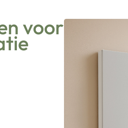
en voor
atie