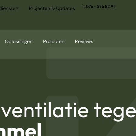
076 - 596 82 91
diensten
Projecten & Updates
Oplossingen
Projecten
Reviews
ventilatie teg
mmel