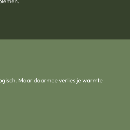
oblemen.
 logisch. Maar daarmee verlies je warmte