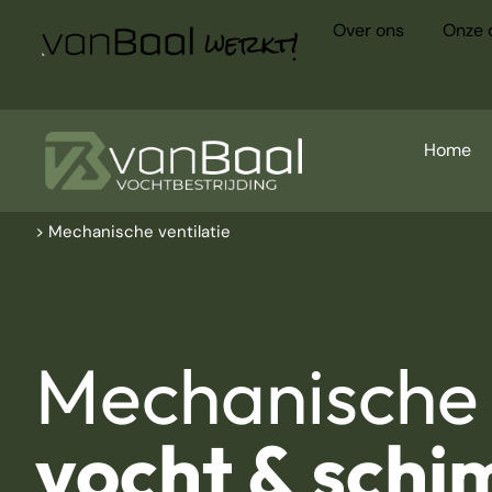
Over ons
Onze 
Home
> Mechanische ventilatie
Mechanische 
vocht & schi