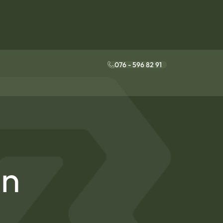
076 - 596 82 91
en