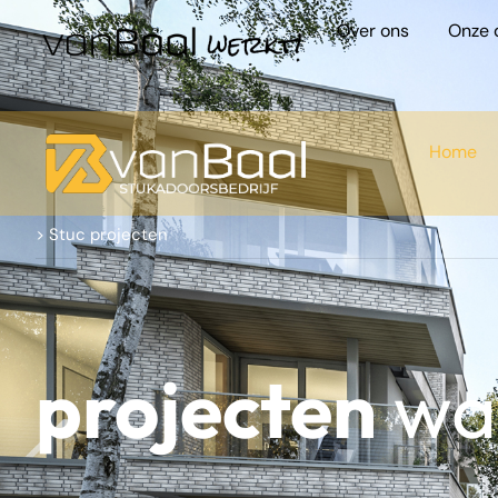
Over ons
Onze 
Home
> Stuc projecten
projecten
waa