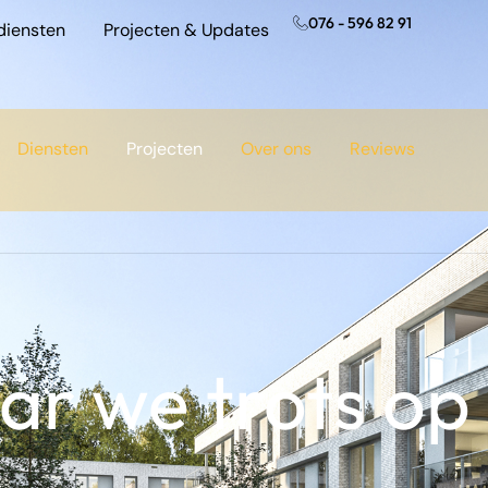
076 - 596 82 91
diensten
Projecten & Updates
Diensten
Projecten
Over ons
Reviews
r we trots op 