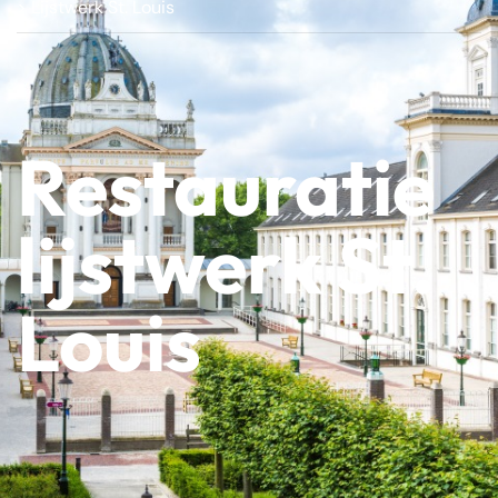
> Lijstwerk St. Louis
Restauratie
lijstwerk St.
Louis