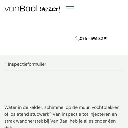
Onze diensten
Projecten & Updates
076 - 596 82 91
> Inspectieformulier
Water in de kelder, schimmel op de muur, vochtplekken
of loslatend stucwerk? Van inspectie tot injecteren en
strak wandherstel: bij Van Baal heb je alles onder één
dak.