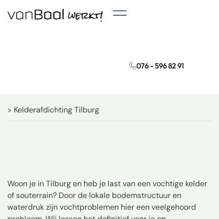
Onze diensten
Projecten & Updates
076 - 596 82 91
> Kelderafdichting Tilburg
Woon je in Tilburg en heb je last van een vochtige kelder
of souterrain? Door de lokale bodemstructuur en
waterdruk zijn vochtproblemen hier een veelgehoord
probleem. Wij lossen het definitief voor je op.